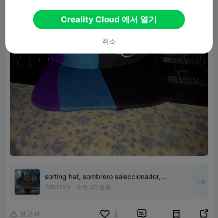
Creality Cloud 에서 열기
취소
sorting hat, sombrero seleccionador,
Harry Potter, funko pop
765.12KB
관련 3D 모델
보고서


3
