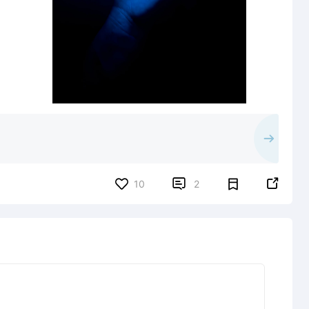


10
2