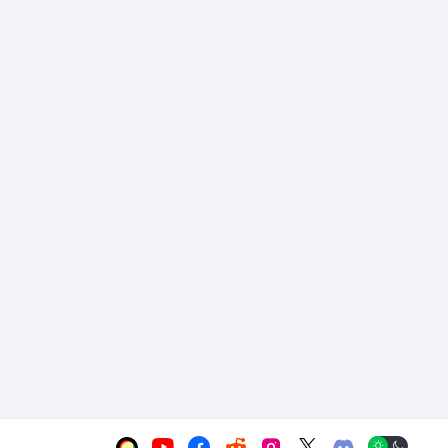





