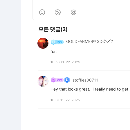



모든 댓글(2)
GOLDFARMER® 3D🥀🖌️?
fun
10:53 11-22-2025
stoffies00711
Hey that looks great.  I really need to ge
10:31 11-22-2025