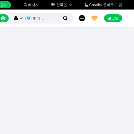
업대
메시지

한국인
Creality 클라우드 앱






로그인


