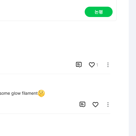
논평

1

t some glow filament

