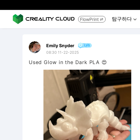
탐구하다
FlowPrint


Emily Snyder
08:30 11-22-2025
Used Glow in the Dark PLA 😍