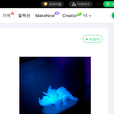

프리미엄

디자이너
작


AI
가게
컬렉션
더
MakeNow
Creator

따르다