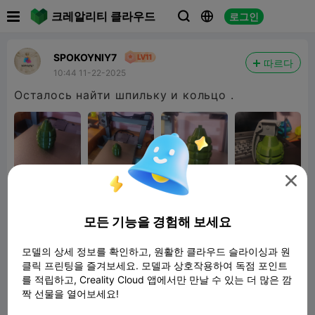

크레알리티 클라우드
로그인



SPOKOYNIY7
따르다
10:44 11-22-2025
Осталось найти шпильку и кольцо .

모든 기능을 경험해 보세요
모델의 상세 정보를 확인하고, 원활한 클라우드 슬라이싱과 원
클릭 프린팅을 즐겨보세요. 모델과 상호작용하여 독점 포인트
Hand grenade trailer hitch cover
를 적립하고, Creality Cloud 앱에서만 만날 수 있는 더 많은 깜
commercial license
짝 선물을 열어보세요!
1.45MB
관련 3D 모델