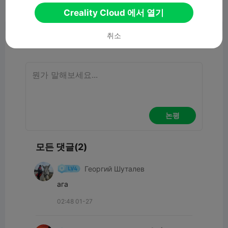
Creality Cloud 에서 열기
보고서


17
2

취소
논평
논평
모든 댓글(2)
Георгий Шуталев
ага
02:48 01-27