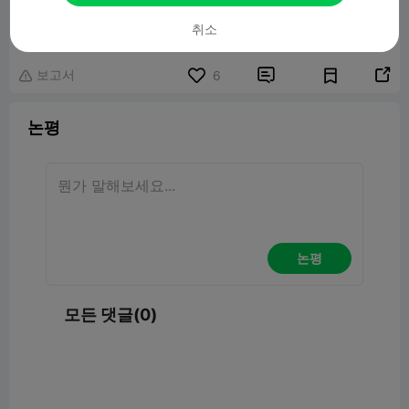
Elena Heartshape Keychain
391.23KB
관련 3D 모델
취소
보고서


6

논평
논평
모든 댓글(0)