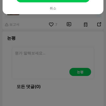
11 Tooth Gear Fidget 3pc
취소
1.15MB
관련 3D 모델
보고서


7

논평
논평
모든 댓글(0)