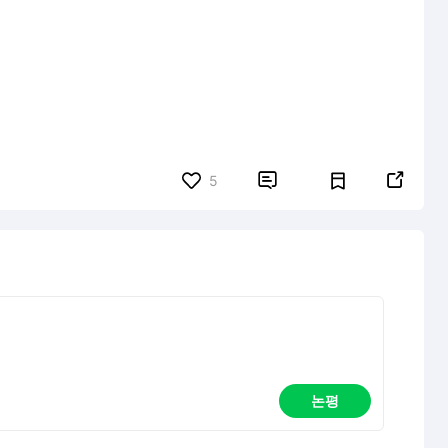


5
논평