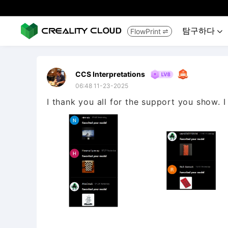
탐구하다
FlowPrint


CCS Interpretations
06:48 11-23-2025
I thank you all for the support you show. I