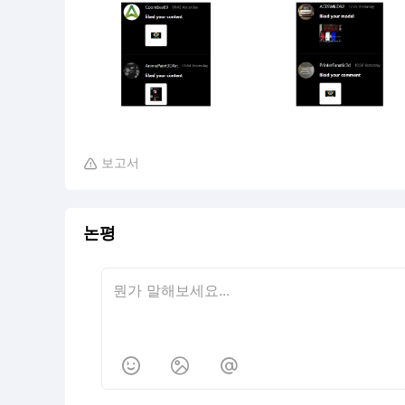
보고서

논평


