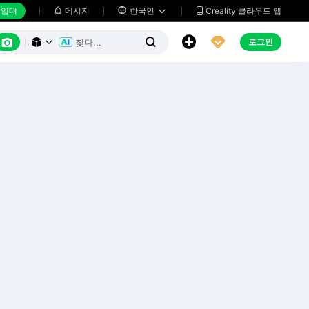
업대
메시지

한국인
Creality 클라우드 앱






로그인


