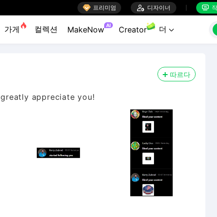

프리미엄

디자이너
작


AI
가게
컬렉션
더
MakeNow
Creator

따르다
 greatly appreciate you!