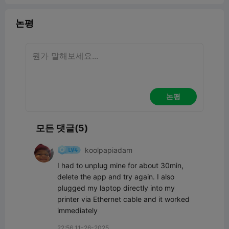
논평
논평
모든 댓글(5)
koolpapiadam
I had to unplug mine for about 30min, 
delete the app and try again. I also 
plugged my laptop directly into my 
printer via Ethernet cable and it worked 
immediately
22:56 11-26-2025