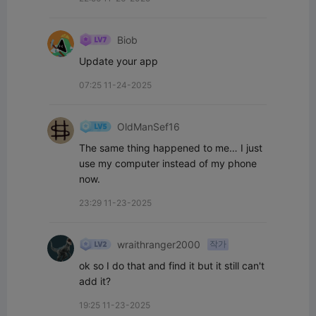
Biob
Update your app
07:25 11-24-2025
OldManSef16
The same thing happened to me… I just 
use my computer instead of my phone 
now.
23:29 11-23-2025
wraithranger2000
작가
ok so I do that and find it but it still can't 
add it?
19:25 11-23-2025