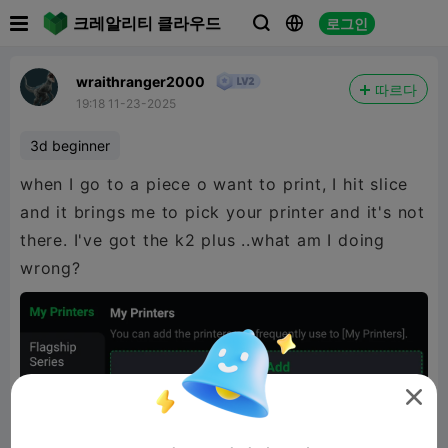

크레알리티 클라우드
로그인



wraithranger2000
따르다
19:18 11-23-2025
3d beginner
when I go to a piece o want to print, I hit slice
and it brings me to pick your printer and it's not
there. I've got the k2 plus ..what am I doing
wrong?
