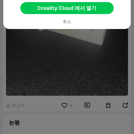
Creality Cloud 에서 열기
취소
보고서


6

논평