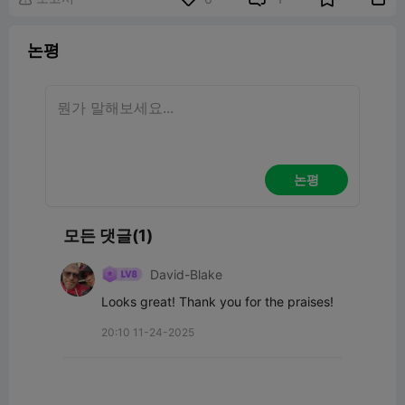
논평
논평
모든 댓글(1)
David-Blake
Looks great! Thank you for the praises!
20:10 11-24-2025