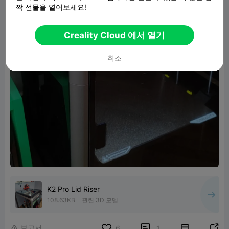
짝 선물을 열어보세요!
Creality Cloud 에서 열기
취소
K2 Pro Lid Riser
108.63KB
관련 3D 모델
보고서


6
1
