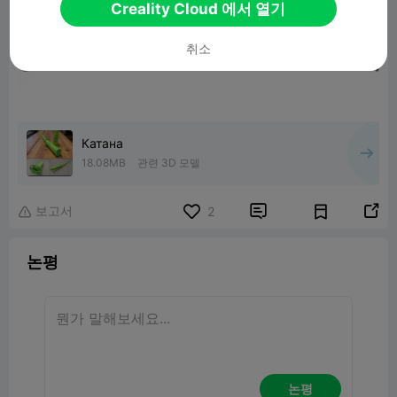
Creality Cloud 에서 열기
취소
Катана
18.08MB
관련 3D 모델
보고서


2

논평
논평