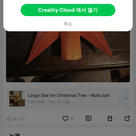
Creality Cloud 에서 열기
취소
Large Star for Christmas Tree - Multi part
149.76KB
관련 3D 모델
보고서


6

논평