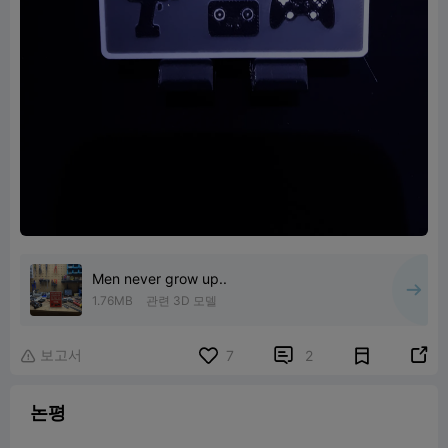
Men never grow up..
1.76MB
관련 3D 모델
보고서


7
2

논평