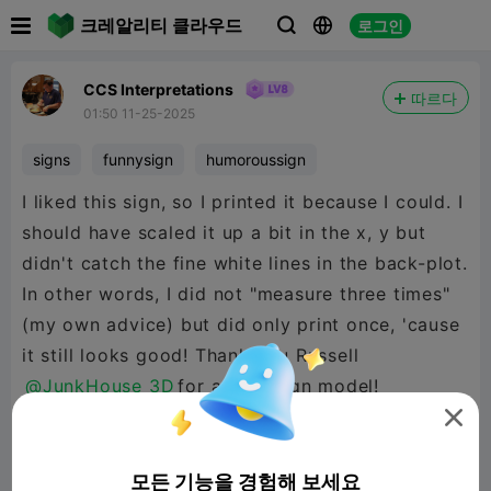

크레알리티 클라우드
로그인



CCS Interpretations
따르다
01:50 11-25-2025
signs
funnysign
humoroussign
I liked this sign, so I printed it because I could. I
should have scaled it up a bit in the x, y but
didn't catch the fine white lines in the back-plot.
In other words, I did not "measure three times"
(my own advice) but did only print once, 'cause
it still looks good! Thank you Russell
@JunkHouse 3D
for a cool sign model!

모든 기능을 경험해 보세요