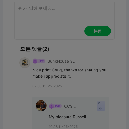
논평
모든 댓글(2)
JunkHouse 3D
Nice print Craig, thanks for sharing you 
make i appreciate it.
07:50 11-25-2025
작
CCS
가
Interpretations
My pleasure Russell.
10:28 11-25-2025