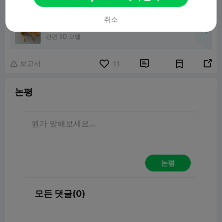
취소
Bee 3D puzzle Kit Card
관련 3D 모델
보고서


11

논평
논평
모든 댓글(0)