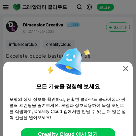

크레알리티 클라우드
로그인



DimensionCreativa
따르다
04:27 11-25-2025
influencerclub
crealitycloud
Excelete puzzle bastante facil de
armar
@CrealityCloud


480P LD
모든 기능을 경험해 보세요
모델의 상세 정보를 확인하고, 원활한 클라우드 슬라이싱과 원

클릭 프린팅을 즐겨보세요. 모델과 상호작용하여 독점 포인트
를 적립하고, Creality Cloud 앱에서만 만날 수 있는 더 많은 깜
짝 선물을 열어보세요!
00:56
Creality Cloud 에서 열기