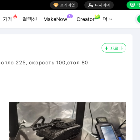

프리미엄

디자이너
작


AI
가게
컬렉션
더
MakeNow
Creator

따르다
сопло 225, скорость 100,стол 80