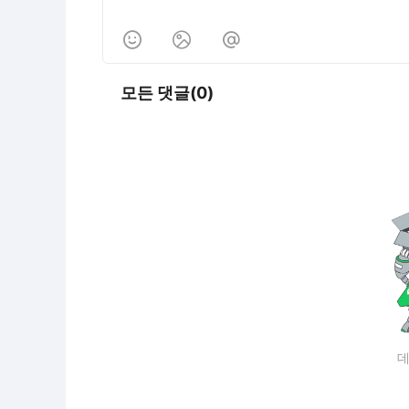



모든 댓글(0)
데