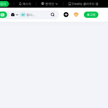
업대
메시지

한국인
Creality 클라우드 앱






로그인


