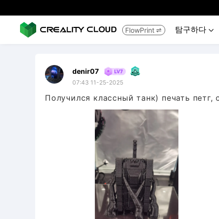
탐구하다
FlowPrint


denir07
07:43 11-25-2025
Получился классный танк) печать петг, 