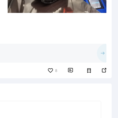


8