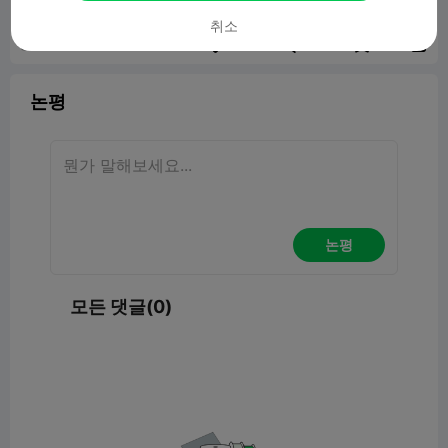
취소
보고서


6

논평
논평
모든 댓글(0)