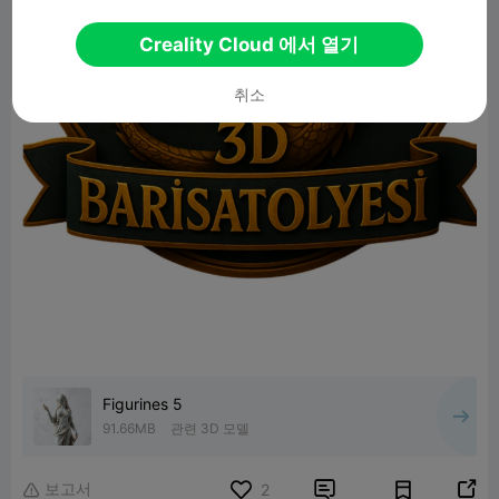
Creality Cloud 에서 열기
취소
Figurines 5
91.66MB
관련 3D 모델
보고서


2
