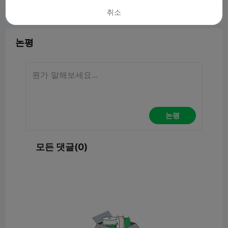
취소
보고서


3

논평
논평
모든 댓글(0)