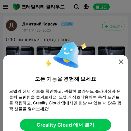

크레알리티 클라우드
로그인



Дмитрий Корсун
따르다
19:11 11-25-2025
0.10 линейная поддержка

모든 기능을 경험해 보세요
모델의 상세 정보를 확인하고, 원활한 클라우드 슬라이싱과 원
클릭 프린팅을 즐겨보세요. 모델과 상호작용하여 독점 포인트
를 적립하고, Creality Cloud 앱에서만 만날 수 있는 더 많은 깜
짝 선물을 열어보세요!
Estatua de la libertad
10.05MB
관련 3D 모델
Creality Cloud 에서 열기