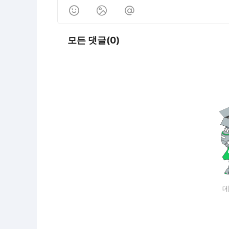



모든 댓글(0)
데