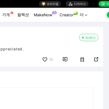

프리미엄

디자이너
작


AI
가게
컬렉션
더
MakeNow
Creator

따르다
appreciated.


10