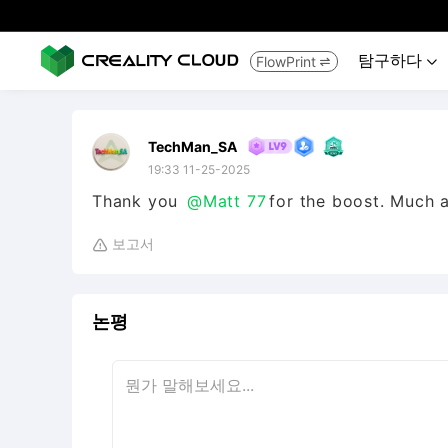
탐구하다
FlowPrint


TechMan_SA
19:33 11-25-2025
Thank you
@Matt 77
for the boost. Much 
보고서

논평