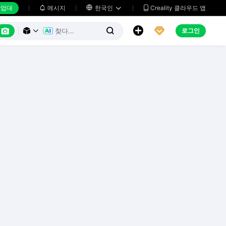
업대
메시지

한국인
Creality 클라우드 앱






로그인


