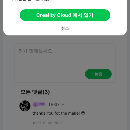
Creality Cloud 에서 열기
보고서


9
3

취소
논평
논평
모든 댓글(3)
TRXDTH
thanks You fot the make! 😍
18:37 12-08-2025