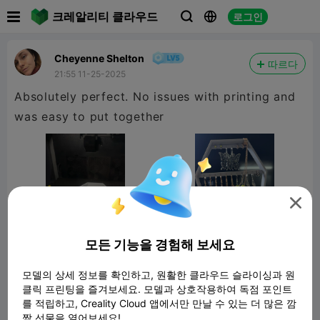

크레알리티 클라우드
로그인



Cheyenne Shelton
따르다
21:55 11-25-2025
Absolutely perfect. No issues with printing and
was easy to put together

모든 기능을 경험해 보세요
모델의 상세 정보를 확인하고, 원활한 클라우드 슬라이싱과 원
클릭 프린팅을 즐겨보세요. 모델과 상호작용하여 독점 포인트
를 적립하고, Creality Cloud 앱에서만 만날 수 있는 더 많은 깜
Gothic Coffin Earring Holder - Porta
Aretes
짝 선물을 열어보세요!
790.50KB
관련 3D 모델