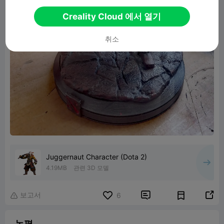
Creality Cloud 에서 열기
취소
Juggernaut Character (Dota 2)
4.19MB
관련 3D 모델
보고서


6

논평