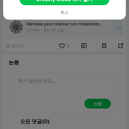
취소
Mandala para colorear con rotuladores
acrílicos
3.02MB
관련 3D 모델
보고서


5

논평
논평
모든 댓글(0)