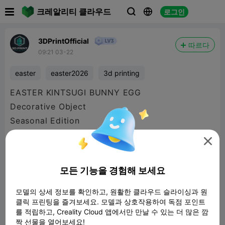

크레알리티 클라우드
로그인



3DPrintOfficial
따르다
09:21 03-22
easter
easter2026
3d printing
EASTER KINTSUGI BUNNY EGG
Decorative Object
Seasonal Edition
Published by 3D Print Official

Inspired by:
The Japanese art of Kintsugi (金継ぎ)
모든 기능을 경험해 보세요
and the philosophy of visible repair.
모델의 상세 정보를 확인하고, 원활한 클라우드 슬라이싱과 원
클릭 프린팅을 즐겨보세요. 모델과 상호작용하여 독점 포인트
를 적립하고, Creality Cloud 앱에서만 만날 수 있는 더 많은 깜
Celebrate the beauty of imperfection this
짝 선물을 열어보세요!