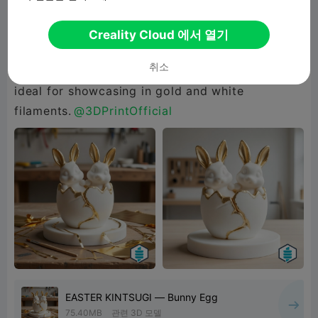
season with the 3D-printable Easter Kintsugi
Bunny Egg, designed for easy, support-free
Creality Cloud 에서 열기
printing. This model combines classic holiday
취소
themes with elegant Japanese repair aesthetics,
ideal for showcasing in gold and white
filaments.
@3DPrintOfficial
EASTER KINTSUGI — Bunny Egg
75.40MB
관련 3D 모델