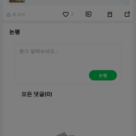
보고서


7

논평
논평
모든 댓글(0)