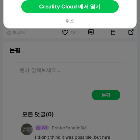
Creality Cloud 에서 열기
American Movie Action Actor Chuck
Norris Statue Bust
12.48MB
관련 3D 모델
취소
보고서


13

논평
논평
모든 댓글(0)
PrinterFanatic3d
I didn’t think it was possible, but he’s 