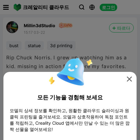

크레알리티 클라우드
로그인



Millin3dStudio
따르다
15:17 03-22
bust
statue
3d printing
Rip Chuck Norris. I grew up watching him as a
kid. missing in action films were my favorites.

모든 기능을 경험해 보세요
모델의 상세 정보를 확인하고, 원활한 클라우드 슬라이싱과 원
클릭 프린팅을 즐겨보세요. 모델과 상호작용하여 독점 포인트
를 적립하고, Creality Cloud 앱에서만 만날 수 있는 더 많은 깜
짝 선물을 열어보세요!