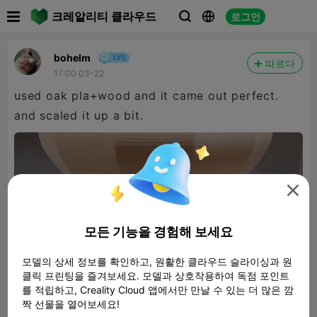

크레알리티 클라우드
로그인



bohelm
따르다
17:00 03-22
used oak pla+wood and it came out perfect.
and scaled it up a bit.

모든 기능을 경험해 보세요
모델의 상세 정보를 확인하고, 원활한 클라우드 슬라이싱과 원
클릭 프린팅을 즐겨보세요. 모델과 상호작용하여 독점 포인트
를 적립하고, Creality Cloud 앱에서만 만날 수 있는 더 많은 깜
짝 선물을 열어보세요!