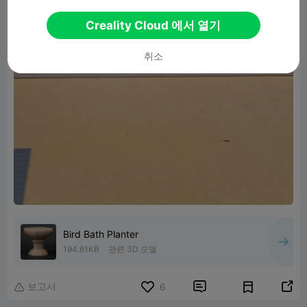
Creality Cloud 에서 열기
취소
Bird Bath Planter
194.61KB
관련 3D 모델
보고서


6
