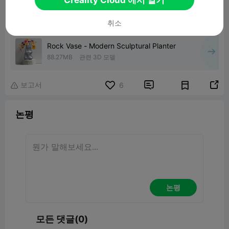
취소
Rock Vase - Modern Sculptural Planter
88.27MB
관련 3D 모델
보고서


6

논평
논평
모든 댓글(0)