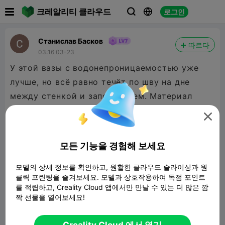

크레알리티 클라우드
로그인



Станислав Басков
따르다
03:16 03-23
У этой вазы с водонепроницаемостью уже
лучше, но всё равно течёт по шву на дне
между стенкой и заполнением. Материал
Eryone petg matte режим вазы, слой 0,16,

сопло 0,8, скорость 70, ширина экструзии на
стенке 1,4 мм
모든 기능을 경험해 보세요
모델의 상세 정보를 확인하고, 원활한 클라우드 슬라이싱과 원
클릭 프린팅을 즐겨보세요. 모델과 상호작용하여 독점 포인트
를 적립하고, Creality Cloud 앱에서만 만날 수 있는 더 많은 깜
짝 선물을 열어보세요!
Creality Cloud 에서 열기