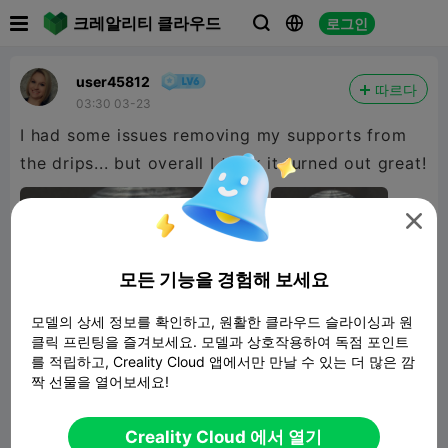

크레알리티 클라우드
로그인



user45812
따르다
03:30 03-23
I had some issues removing my supports from
the drips... but overall I think it turned out great!

모든 기능을 경험해 보세요
모델의 상세 정보를 확인하고, 원활한 클라우드 슬라이싱과 원
클릭 프린팅을 즐겨보세요. 모델과 상호작용하여 독점 포인트
를 적립하고, Creality Cloud 앱에서만 만날 수 있는 더 많은 깜
짝 선물을 열어보세요!
Creality Cloud 에서 열기