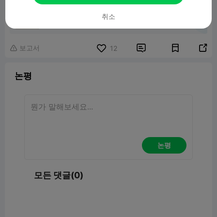
Melted Skull
취소
10.29MB
관련 3D 모델
보고서


12

논평
논평
모든 댓글(0)