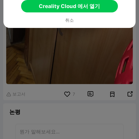
Creality Cloud 에서 열기
취소
보고서


7

논평