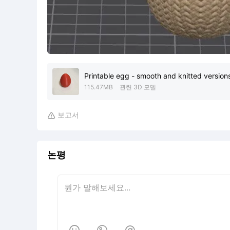
Printable egg - smooth and knitted version
115.47MB
관련 3D 모델
보고서

논평