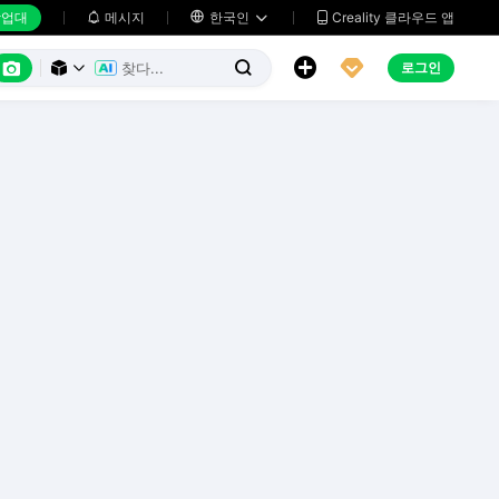
업대
메시지

한국인
Creality 클라우드 앱






로그인


