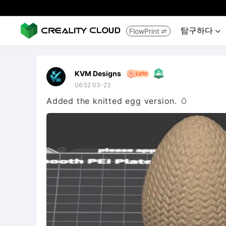
탐구하다
FlowPrint


KVM Designs
06:52 03-23
Added the knitted egg version. 🥚