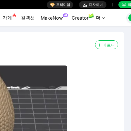

프리미엄

디자이너
작


AI
가게
컬렉션
더
MakeNow
Creator

따르다