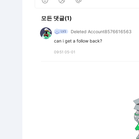



모든 댓글(1)
Deleted Account8576616563
can i get a follow back?
09:51 05-01