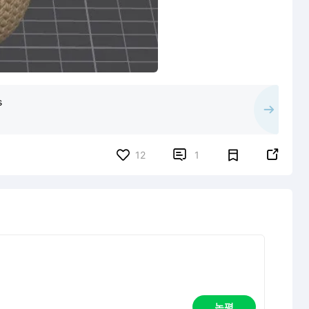
s


12
1
논평