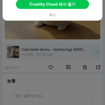
Creality Cloud 에서 열기
취소
Cute Easter Bunny - Holding Egg (NEEDS
SUPPORTS)
71.52MB
관련 3D 모델
보고서


7

논평