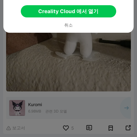
Creality Cloud 에서 열기
취소
Kuromi
6.98MB
관련 3D 모델
보고서


5
