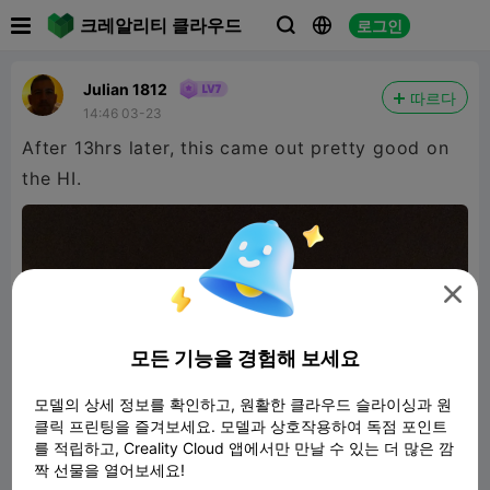

크레알리티 클라우드
로그인



Julian 1812
따르다
14:46 03-23
After 13hrs later, this came out pretty good on
the HI.

모든 기능을 경험해 보세요
모델의 상세 정보를 확인하고, 원활한 클라우드 슬라이싱과 원
클릭 프린팅을 즐겨보세요. 모델과 상호작용하여 독점 포인트
를 적립하고, Creality Cloud 앱에서만 만날 수 있는 더 많은 깜
짝 선물을 열어보세요!