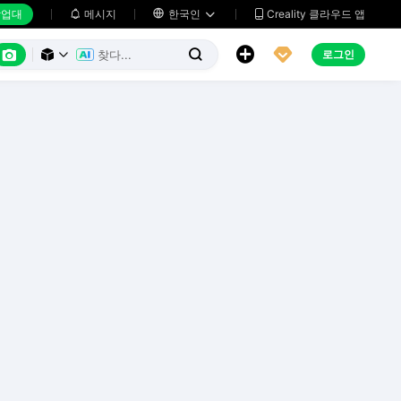
업대
메시지

한국인
Creality 클라우드 앱






로그인


