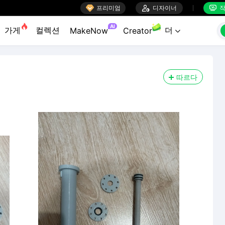

프리미엄

디자이너
작


AI
가게
컬렉션
더
MakeNow
Creator

따르다