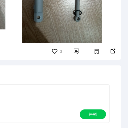


3
논평