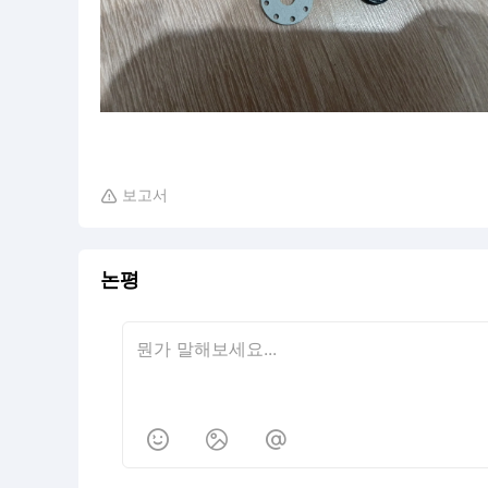
보고서

논평


