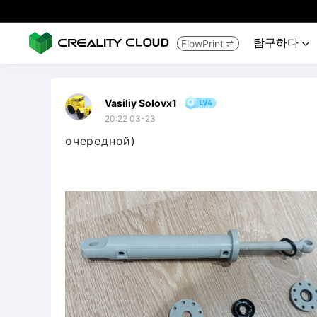
탐구하다
FlowPrint


Vasiliy Solovx1
20:22 03-23
очередной)