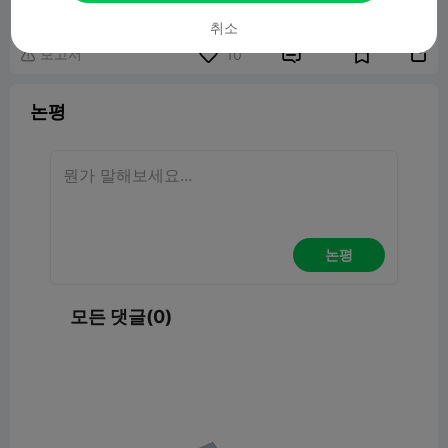
취소
보고서


10

논평
논평
모든 댓글(0)