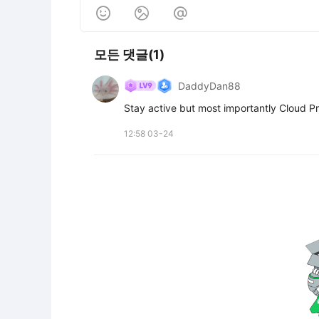



모든 댓글(1)
DaddyDan88
Stay active but most importantly Cloud Pr
12:58 03-24