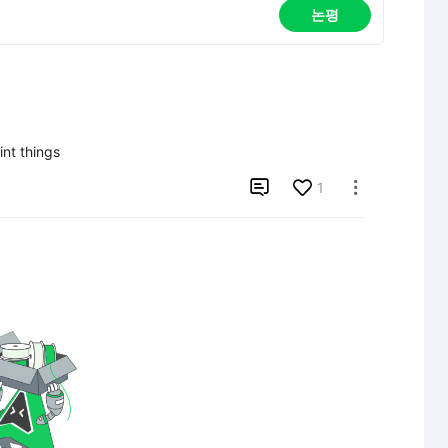
논평
int things

1
