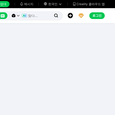
업대
메시지

한국인
Creality 클라우드 앱






로그인


