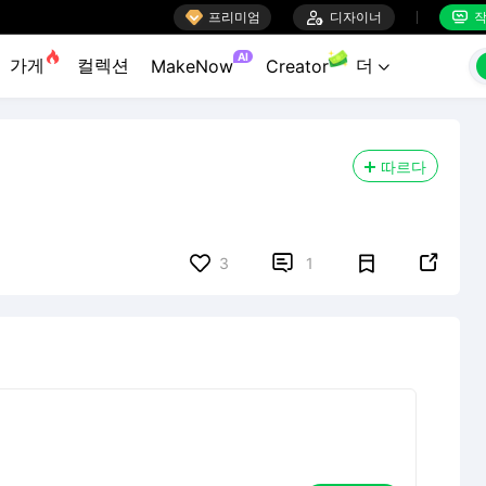

프리미엄

디자이너
작


AI
가게
컬렉션
더
MakeNow
Creator

따르다


3
1