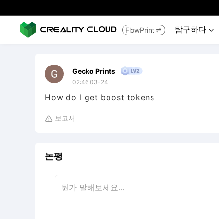
탐구하다
FlowPrint


Gecko Prints
02:46 03-24
How do I get boost tokens
보고서

논평