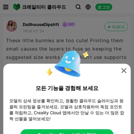

크레알리티 클라우드
로그인



DollhouseDipsh1t
따르다
18:09 03-24
These little bunnies are too cute! Printing them
small causes the layers to fuse so keeping the
suggested size works well. I didn’t use supports
and it worked fine. Super satisfying as a fidget

also. Going to make more for Easter for all the
kids.
모든 기능을 경험해 보세요
모델의 상세 정보를 확인하고, 원활한 클라우드 슬라이싱과 원
클릭 프린팅을 즐겨보세요. 모델과 상호작용하여 독점 포인트
를 적립하고, Creality Cloud 앱에서만 만날 수 있는 더 많은 깜
짝 선물을 열어보세요!