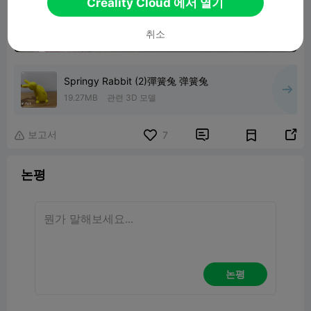
Creality Cloud 에서 열기
취소
Springy Rabbit (2)彈簧兔 弹簧兔
19.27MB
관련 3D 모델
보고서


7

논평
논평