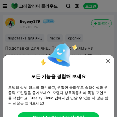

크레알리티 클라우드
로그인



Evgeny379
따르다
18:12 03-24
подставка для яиц
пасха
кролик
Подставка для яиц. Печать с прямыми
поддержками, из PLA заполнение 30%. По

прочности изделие добротное. Яйца
помещаются спокойно сорт С1
모든 기능을 경험해 보세요

480P LD
모델의 상세 정보를 확인하고, 원활한 클라우드 슬라이싱과 원
클릭 프린팅을 즐겨보세요. 모델과 상호작용하여 독점 포인트
를 적립하고, Creality Cloud 앱에서만 만날 수 있는 더 많은 깜

짝 선물을 열어보세요!