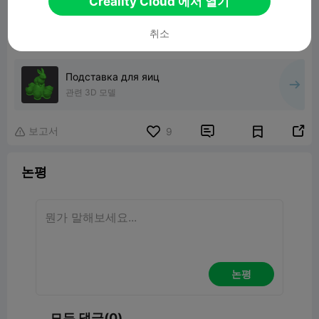
Creality Cloud 에서 열기
02:12
취소
Подставка для яиц
관련 3D 모델
보고서


9

논평
논평
모든 댓글(0)