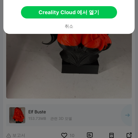
Creality Cloud 에서 열기
취소
Elf Buste
153.73MB
관련 3D 모델
보고서


10
