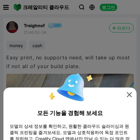

크레알리티 클라우드
로그인



Treighnof
따르다
21:40 03-24
money
cash
Easy print, no supports need, will take up most
if not all of your build plate.

모든 기능을 경험해 보세요
모델의 상세 정보를 확인하고, 원활한 클라우드 슬라이싱과 원
클릭 프린팅을 즐겨보세요. 모델과 상호작용하여 독점 포인트
를 적립하고, Creality Cloud 앱에서만 만날 수 있는 더 많은 깜