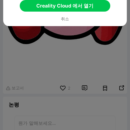
Creality Cloud 에서 열기
취소
보고서


2

논평