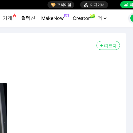

프리미엄

디자이너
작


AI
가게
컬렉션
더
MakeNow
Creator

따르다