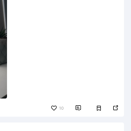


10