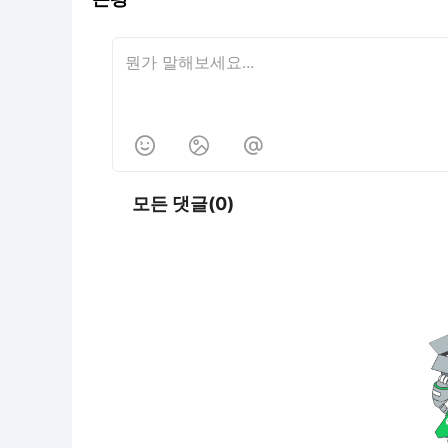



모든 댓글(0)