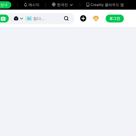
업대
메시지

한국인
Creality 클라우드 앱






로그인


