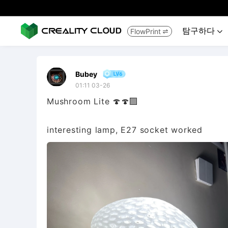
탐구하다
FlowPrint


Bubey
01:11 03-26
Mushroom Lite 🍄🍄‍🟫
interesting lamp, E27 socket worked