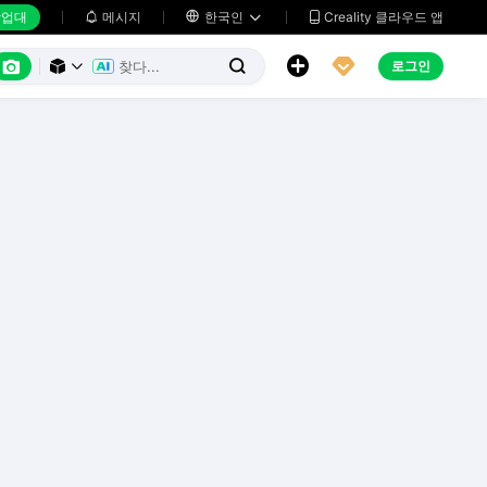
업대
메시지

한국인
Creality 클라우드 앱






로그인


