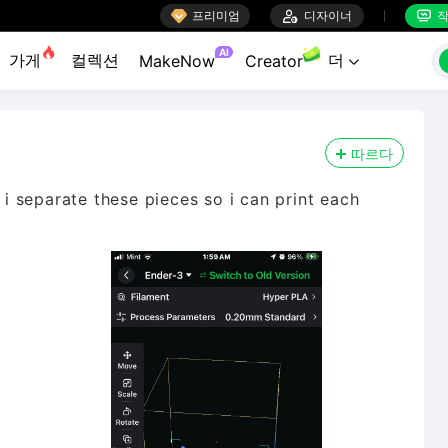

프리미엄

디자이너
작


AI
가게
컬렉션
더
MakeNow
Creator

따르다
n i separate these pieces so i can print each