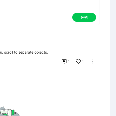
논평
u. scroll to separate objects.

1
1
