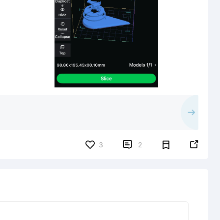


3
2