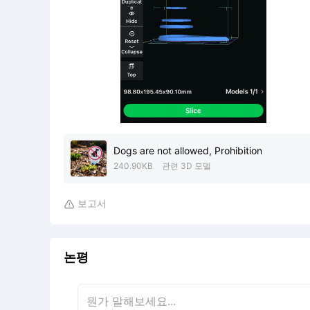
Dogs are not allowed, Prohibition
240.90KB
관련 3D 모델
보고서

논평