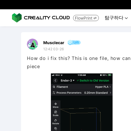
탐구하다
FlowPrint


Musclecar
12:42 03-26
How do i fix this? This is one file, how ca
piece