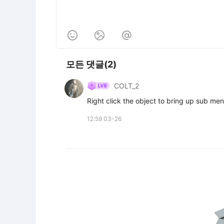



모든 댓글(2)
COLT_2
Right click the object to bring up sub men
12:59 03-26