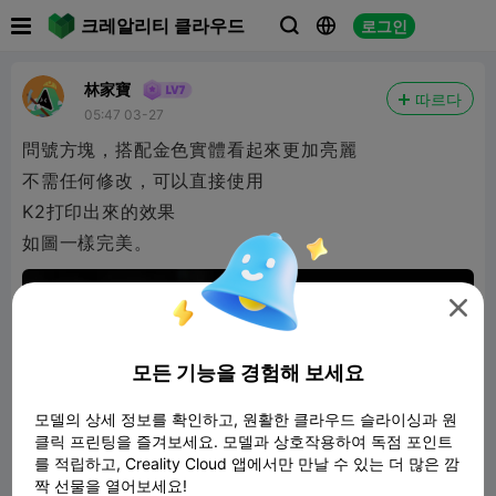

크레알리티 클라우드
로그인



林家寶
따르다
05:47 03-27
問號方塊，搭配金色實體看起來更加亮麗
不需任何修改，可以直接使用
K2打印出來的效果
如圖一樣完美。

모든 기능을 경험해 보세요
모델의 상세 정보를 확인하고, 원활한 클라우드 슬라이싱과 원
클릭 프린팅을 즐겨보세요. 모델과 상호작용하여 독점 포인트
를 적립하고, Creality Cloud 앱에서만 만날 수 있는 더 많은 깜
짝 선물을 열어보세요!