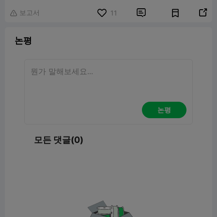
보고서


11

논평
논평
모든 댓글(0)