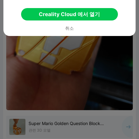
Creality Cloud 에서 열기
취소
Super Mario Golden Question Block
Twisty Fidget
관련 3D 모델