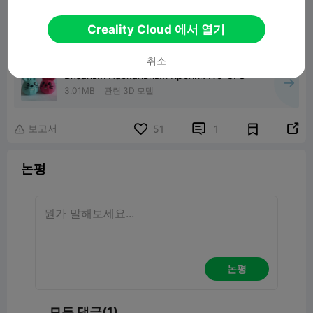
00:31
Creality Cloud 에서 열기
취소
Вязаный Пасхальный Кролик NO CFS
3.01MB
관련 3D 모델
보고서


51
1

논평
논평
모든 댓글(1)