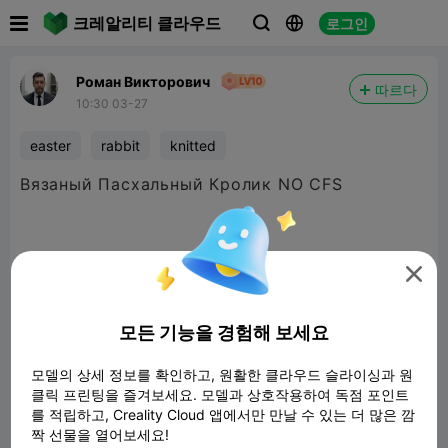

크레알리티 클라우드
로그인



Роман Викторович
따르다
10:30 03-27
easter
rabbit
knitted
Вязаный Пасхальный Кролик NO CFS
Милый аксессуар для дома


480P LD
모든 기능을 경험해 보세요
모델의 상세 정보를 확인하고, 원활한 클라우드 슬라이싱과 원

클릭 프린팅을 즐겨보세요. 모델과 상호작용하여 독점 포인트
를 적립하고, Creality Cloud 앱에서만 만날 수 있는 더 많은 깜
짝 선물을 열어보세요!