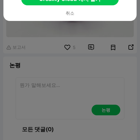
취소
보고서


5

논평
논평
모든 댓글(0)