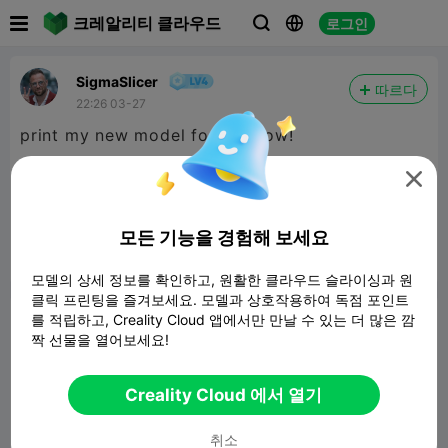

크레알리티 클라우드
로그인



SigmaSlicer
따르다
22:26 03-27
print my new model for a follow!

weird thing
682.41KB
관련 3D 모델
모든 기능을 경험해 보세요
보고서


15

모델의 상세 정보를 확인하고, 원활한 클라우드 슬라이싱과 원
클릭 프린팅을 즐겨보세요. 모델과 상호작용하여 독점 포인트
를 적립하고, Creality Cloud 앱에서만 만날 수 있는 더 많은 깜
논평
짝 선물을 열어보세요!
Creality Cloud 에서 열기
취소