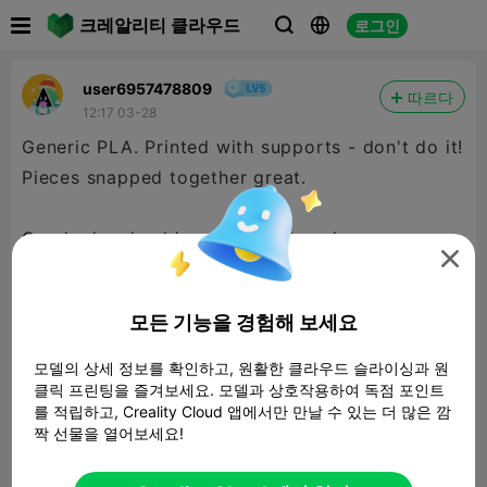

크레알리티 클라우드
로그인



user6957478809
따르다
12:17 03-28
Generic PLA. Printed with supports - don't do it!
Pieces snapped together great.
Cracked a shoulder socket after play.

Great easy print!
모든 기능을 경험해 보세요
모델의 상세 정보를 확인하고, 원활한 클라우드 슬라이싱과 원
클릭 프린팅을 즐겨보세요. 모델과 상호작용하여 독점 포인트
를 적립하고, Creality Cloud 앱에서만 만날 수 있는 더 많은 깜
짝 선물을 열어보세요!