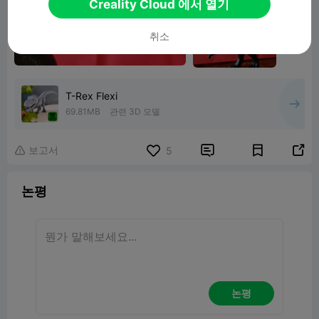
Creality Cloud 에서 열기
취소
T-Rex Flexi
69.81MB
관련 3D 모델
보고서


5

논평
논평