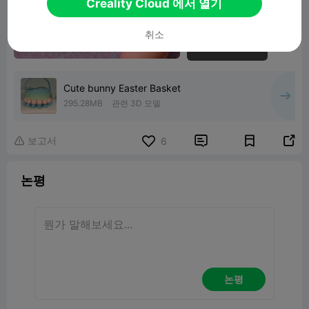
Creality Cloud 에서 열기
취소
Cute bunny Easter Basket
295.28MB
관련 3D 모델
보고서


6

논평
논평