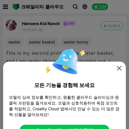

크레알리티 클라우드
로그인



Hansens Kid Ranch
따르다
14:45 03-28
easter
easter basket
easter bunny
This is my second print of this easter basket,
and I am really liking how it is turning out. I

think the next one I will try and emboss one of
my kids' names on it!
모든 기능을 경험해 보세요
모델의 상세 정보를 확인하고, 원활한 클라우드 슬라이싱과 원
클릭 프린팅을 즐겨보세요. 모델과 상호작용하여 독점 포인트
를 적립하고, Creality Cloud 앱에서만 만날 수 있는 더 많은 깜
짝 선물을 열어보세요!