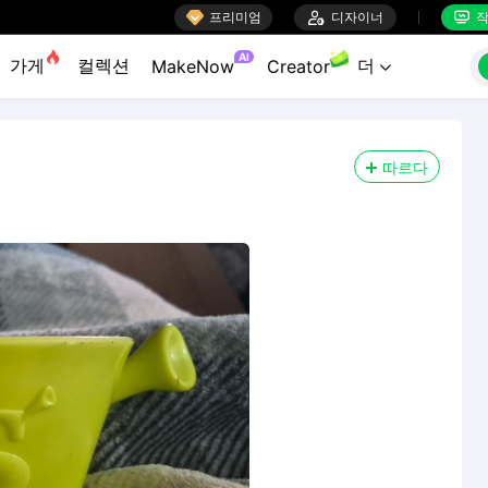

프리미엄

디자이너
작


AI
가게
컬렉션
더
MakeNow
Creator

따르다