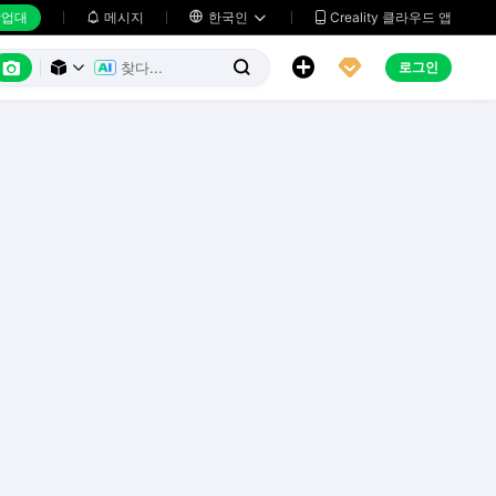
업대
메시지

한국인
Creality 클라우드 앱






로그인


