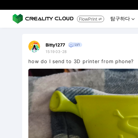
탐구하다
FlowPrint


Bitty1277
15:19 03-28
how do I send to 3D printer from phone?