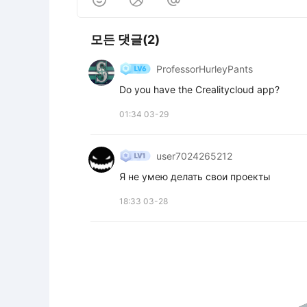
모든 댓글(2)
ProfessorHurleyPants
Do you have the Crealitycloud app?
01:34 03-29
user7024265212
Я не умею делать свои проекты
18:33 03-28