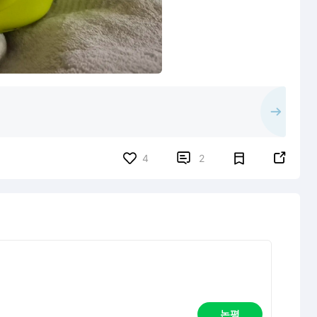


4
2
논평