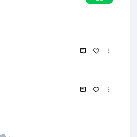



