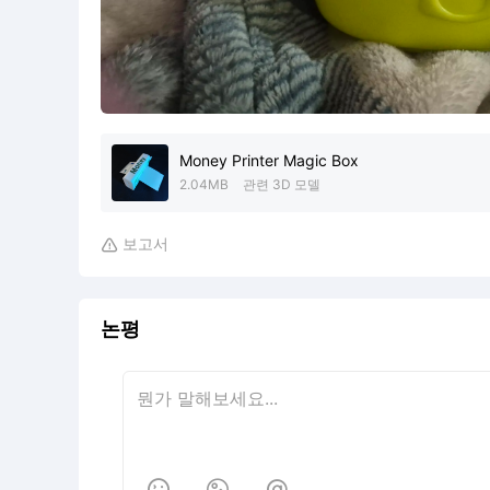
Money Printer Magic Box
2.04MB
관련 3D 모델
보고서

논평


