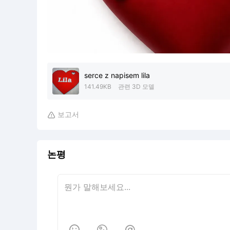
serce z napisem lila
141.49KB
관련 3D 모델
보고서

논평


