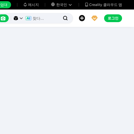
업대
메시지

한국인
Creality 클라우드 앱






로그인


