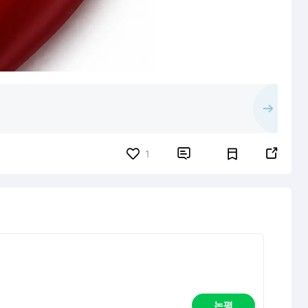


1
논평