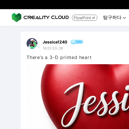
탐구하다
FlowPrint


Jessica1240
16:23 03-28
There’s a 3-D printed heart