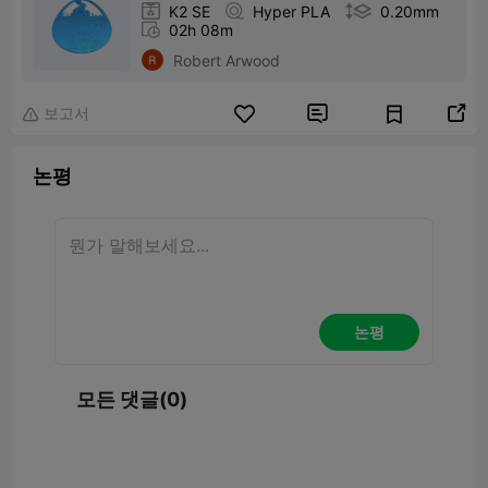

K2 SE

Hyper PLA

0.20mm

02h 08m
Robert Arwood
보고서



논평
논평
모든 댓글(0)