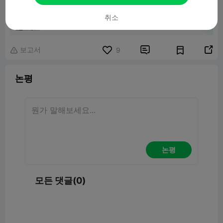
Creality Hi Heatbed cable mod with
취소
cablechain R18 10x11
10.30MB
관련 3D 모델
보고서


9

논평
논평
모든 댓글(0)