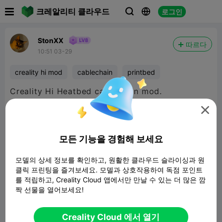

크레알리티 클라우드
로그인



StonXX
따르다
10:51 03-29
creality hi mod
cablechain
printbed
Creality Hi Heatbed cablechain mod.


480P LD
모든 기능을 경험해 보세요

모델의 상세 정보를 확인하고, 원활한 클라우드 슬라이싱과 원
클릭 프린팅을 즐겨보세요. 모델과 상호작용하여 독점 포인트
를 적립하고, Creality Cloud 앱에서만 만날 수 있는 더 많은 깜
짝 선물을 열어보세요!
00:14
Creality Cloud 에서 열기